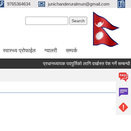
9765364634
junichanderuralmun@gmail.com
Search form
Search
स्वास्थ्य प्रोफाईल
ग्यालरी
सम्पर्क
प्रधानध्यापक पदपुर्तिको लागि दर्खास्त पेश गर्ने सम्बन्धी सूच