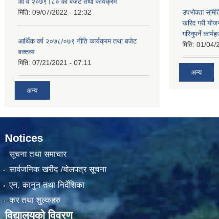
आ व २०७९।८० को बजेट तथा कार्यक्रम
मिति:
09/07/2022 - 12:32
उपभोक्ता समिति
खरिद गरी योजना
गरिनुपर्ने कार्यह
आर्थिक वर्ष २०७८/०७९ नीति कार्यक्रम तथा बजेट
मिति:
01/04/
बक्तव्य
मिति:
07/21/2021 - 07:11
अन्य
अन्य
Notices
सूचना तथा समाचार
सार्वजनिक खरीद /बोलपत्र सूचना
एन, कानुन तथा निर्देशिका
कर तथा शुल्कहरु
विद्यालयको विवरण