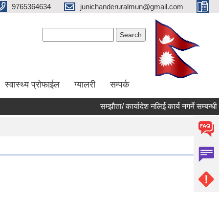
9765364634
junichanderuralmun@gmail.com
Search form
Search
स्वास्थ्य प्रोफाईल
ग्यालरी
सम्पर्क
सम्झौता/ कार्यादेश नलिई कार्य नगर्ने सम्बन्धी सूच