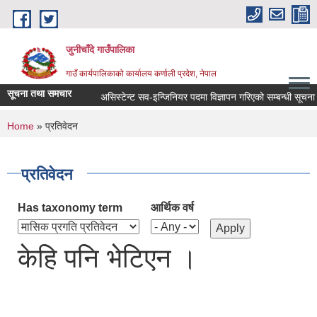
Skip to main content
जुनीचाँदे गाउँपालिका
गाउँ कार्यपालिकाको कार्यालय कर्णाली प्रदेश, नेपाल
सूचना तथा समचार
असिस्टेन्ट सव-इन्जिनियर पदमा विज्ञापन गरिएको सम्बन्धी सूचना ।
You are here
Home
» प्रतिवेदन
प्रतिवेदन
Has taxonomy term
आर्थिक वर्ष
केहि पनि भेटिएन ।